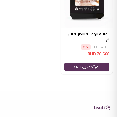
القلاية الهوائية البخارية تلي
تج
31
%
-
BHD
114.000
BHD
78.660
أضف إلى السلة
تابعنا