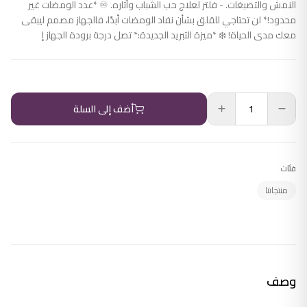
النمش والتصبغات. - فلتر لعلاج حب الشباب وآثاره. ♾️ *عدد الومضات غير
محدود!* لن تحتاجي للقلق بشأن نفاد الومضات أبدًا، فالجهاز مصمم ليبقى
معك مدى الحياة! ❄️ *ميزة التبريد الجديدة:* تصل درجة برودة الجهاز إ
أضف إلى السلة
فئات
منتجاتنا
وصف