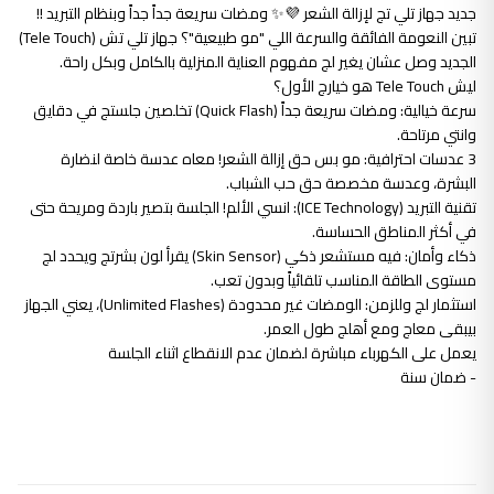
جديد جهاز تلي تج لإزالة الشعر 💜✨ ومضات سريعة جداً جداً وبنظام التبريد !!
​تبين النعومة الفائقة والسرعة اللي "مو طبيعية"؟ جهاز تلي تش (Tele Touch)
الجديد وصل عشان يغير لج مفهوم العناية المنزلية بالكامل وبكل راحة.
​ليش Tele Touch هو خيارج الأول؟
​سرعة خيالية: ومضات سريعة جداً (Quick Flash) تخلصين جلستج في دقايق
وانتي مرتاحة.
​3 عدسات احترافية: مو بس حق إزالة الشعر! معاه عدسة خاصة لنضارة
البشرة، وعدسة مخصصة حق حب الشباب.
​تقنية التبريد (ICE Technology): انسي الألم! الجلسة بتصير باردة ومريحة حتى
في أكثر المناطق الحساسة.
​ذكاء وأمان: فيه مستشعر ذكي (Skin Sensor) يقرأ لون بشرتج ويحدد لج
مستوى الطاقة المناسب تلقائياً وبدون تعب.
​استثمار لج وللزمن: الومضات غير محدودة (Unlimited Flashes)، يعني الجهاز
بيبقى معاج ومع أهلج طول العمر.
​يعمل على الكهرباء مباشرة لضمان عدم الانقطاع اثناء الجلسة
- ضمان سنة