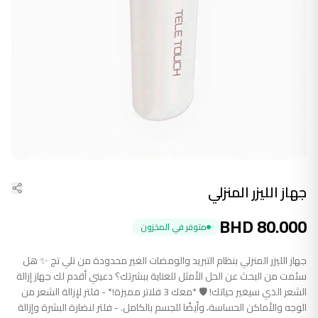
جهاز الليزر المنزلي
BHD
80.000
متوفر في المخزون
جهاز الليزر المنزلي بنظام التبريد والومضات الغير محدودة من تلي تج ✨ هل
سئمت من البحث عن الحل الأمثل للعناية ببشرتك؟ دعيني أقدم لك جهاز إزالة
الشعر الذي سيغير حياتك! 🛡️ *معك 3 فلاتر مميزة!* - فلتر لإزالة الشعر من
الوجه والأماكن الحساسة، وأيضًا للجسم بالكامل. - فلتر لنضارة البشرة وإزالة